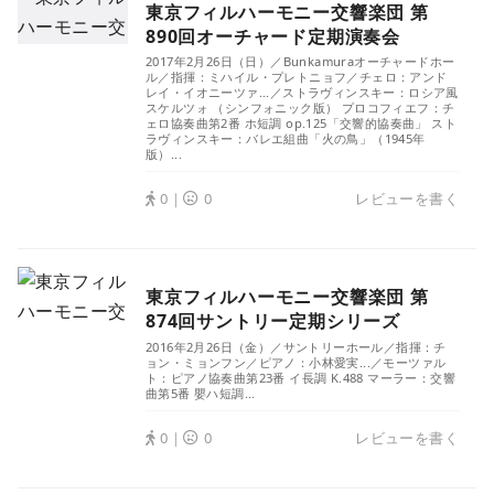
東京フィルハーモニー交響楽団 第
890回オーチャード定期演奏会
2017年2月26日（日）／Bunkamuraオーチャードホー
ル／指揮：ミハイル・プレトニョフ／チェロ：アンド
レイ・イオニーツァ...／ストラヴィンスキー：ロシア風
スケルツォ （シンフォニック版） プロコフィエフ：チ
ェロ協奏曲第2番 ホ短調 op.125「交響的協奏曲」 スト
ラヴィンスキー：バレエ組曲「火の鳥」（1945年
版）...
0｜
0
レビューを書く
東京フィルハーモニー交響楽団 第
874回サントリー定期シリーズ
2016年2月26日（金）／サントリーホール／指揮：チ
ョン・ミョンフン／ピアノ：小林愛実...／モーツァル
ト：ピアノ協奏曲第23番 イ長調 K.488 マーラー：交響
曲第5番 嬰ハ短調...
0｜
0
レビューを書く