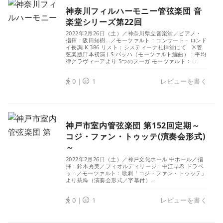
神奈川フィルハーモニー管弦楽団 音
楽堂シリーズ第22回
2022年2月26日（土）／神奈川県立音楽堂／ピアノ・
指揮：阪田知樹...／モーツァルト：コンサート・ロンド
イ長調 K.386 リスト：システィーナ礼拝堂にて ※管
弦楽版日本初演 J.S.バッハ（モーツァルト編曲）：平均
律クラヴィーアより 5つのフーガ モーツァルト：...
0｜
1
レビューを書く
神戸市室内管弦楽団 第152回定期～
コジ・ファン・トゥッテ(演奏会形式)
～
2022年2月26日（土）／神戸文化ホール 中ホール／指
揮：鈴木秀美／フィオルディリージ：中江早希 ドラベ
ッ...／モーツァルト：歌劇「コジ・ファン・トゥッテ」
より抜粋（演奏会形式／字幕付）...
0｜
1
レビューを書く