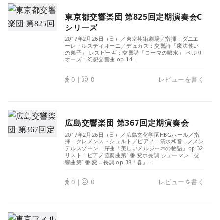
東京都交響楽団 第825回定期演奏会C
シリーズ
2017年2月26日（日）／東京芸術劇場／指揮：ダニエ
ーレ・ルスティオーニ／デュカス：交響詩「魔法使い
の弟子」 レスピーギ：交響詩「ローマの噴水」 ベルリ
オーズ：幻想交響曲 op.14...
0｜
0
レビューを書く
広島交響楽団 第367回定期演奏会
2017年2月26日（日）／広島文化学園HBGホール／指
揮：クレメンス・シュルト／ピアノ：清水和音...／メン
デルスゾーン：序曲「美しいメルジーネの物語」op.32
リスト：ピアノ協奏曲第1番 変ホ長調 シューマン：交
響曲第1番 変ロ長調 op.38「春」...
0｜
0
レビューを書く