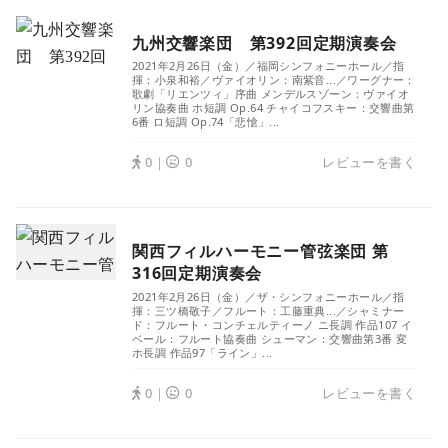
九州交響楽団 第392回定期演奏会
2021年2月26日（金）／福岡シンフォニーホール／指
揮：小泉和裕／ヴァイオリン：南紫音...／ワーグナー：
歌劇「リエンツィ」序曲 メンデルスゾーン：ヴァイオ
リン協奏曲 ホ短調 Op.64 チャイコフスキー：交響曲第
6番 ロ短調 Op.74「悲愴」...
0｜
0
レビューを書く
関西フィルハーモニー管弦楽団 第
316回定期演奏会
2021年2月26日（金）／ザ・シンフォニーホール／指
揮：三ツ橋敬子／フルート：工藤重典...／シャミナー
ド：フルート・コンチェルティーノ ニ長調 作品107 イ
ベール：フルート協奏曲 シューマン：交響曲第3番 変
ホ長調 作品97「ライン」...
0｜
0
レビューを書く