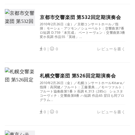
京都市交響楽団 第532回定期演奏会
2010年2月26日（金）／京都コンサートホール／指
揮：モーシェ・アツモン／シューベルト：交響曲第7番
ロ短調 D.759「未完成」 ベートーヴェン：交響曲第3番
変ホ長調 作品55「英雄」...
0｜
0
レビューを書く
札幌交響楽団 第526回定期演奏会
2010年2月26日（金）／札幌コンサートホールKitara／
指揮：高関健／フルート：工藤重典...／モーツァルト：
フルート協奏曲第1番 ト長調 K.313（285c） ショスタ
コーヴィチ：交響曲第8番 ハ短調 作品65 翌日も同プロ
グラム...
0｜
0
レビューを書く