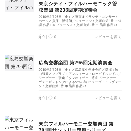
東京シティ・フィルハーモニック管
弦楽団 第236回定期演奏会
2010年2月26日（金）／東京オペラシティコンサート
ホール／指揮：阪哲朗／シューマン：交響曲第4番 ニ短
調 作品120 ブラームス：交響曲第2番 ニ長調 作品73...
0｜
0
レビューを書く
広島交響楽団 第296回定期演奏会
2010年2月26日（金）／広島厚生年金会館／指揮：秋
山和慶／ソプラノ：アンルイース・ローグドルンド...／
ワーグナー：歌劇「タンホイザー」序曲 ワーグナー：
ヴェーゼンドンクによる5つの詩 ヒューゴ・アルヴェー
ン：交響曲第3番 ホ長調 作品23...
0｜
0
レビューを書く
東京フィルハーモニー交響楽団 第
781回サントリー定期シリーズ