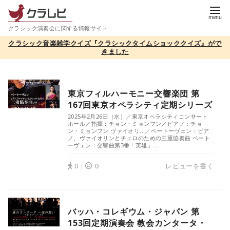
コ
ン
クラシック演奏会に関する情報サイト
テ
クラシック音楽雑学クイズ『クラシックタイムショッククイズ』がで
ン
きました
ツ
へ
移
東京フィルハーモニー交響楽団 第
動
167回東京オペラシティ定期シリーズ
2025年2月26日（水）／東京オペラシティコンサート
ホール／指揮：チョン・ミョンフン／ピアノ：チョ
ン・ミョンフン ヴァイオリ...／ベートーヴェン：ピア
ノ、ヴァイオリンとチェロのための三重協奏曲 ベート
ーヴェン：交響曲第3番「英雄」...
0｜
0
レビューを書く
バッハ・コレギウム・ジャパン 第
153回定期演奏会 教会カンタータ・