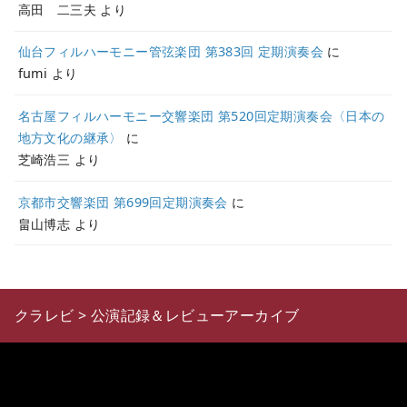
高田 二三夫
より
仙台フィルハーモニー管弦楽団 第383回 定期演奏会
に
fumi
より
名古屋フィルハーモニー交響楽団 第520回定期演奏会〈日本の
地方文化の継承〉
に
芝崎浩三
より
京都市交響楽団 第699回定期演奏会
に
畠山博志
より
クラレビ
>
公演記録＆レビューアーカイブ