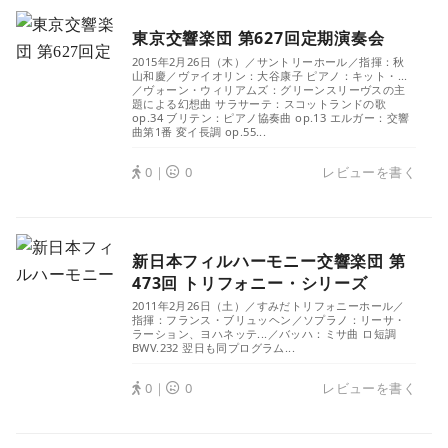
東京交響楽団 第627回定期演奏会
2015年2月26日（木）／サントリーホール／指揮：秋
山和慶／ヴァイオリン：大谷康子 ピアノ：キット・...
／ヴォーン・ウィリアムズ：グリーンスリーヴスの主
題による幻想曲 サラサーテ：スコットランドの歌
op.34 ブリテン：ピアノ協奏曲 op.13 エルガー：交響
曲第1番 変イ長調 op.55...
0｜
0
レビューを書く
新日本フィルハーモニー交響楽団 第
473回 トリフォニー・シリーズ
2011年2月26日（土）／すみだトリフォニーホール／
指揮：フランス・ブリュッヘン／ソプラノ：リーサ・
ラーション、ヨハネッテ...／バッハ：ミサ曲 ロ短調
BWV.232 翌日も同プログラム...
0｜
0
レビューを書く