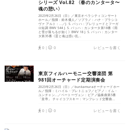
シリーズ Vol.82 〈春のカンタータ〜
魂の憩い〉
2023年2月26日（日）／東京オペラシティコンサート
ホール／指揮：鈴木優人／ソプラノ：ハナ・ブラシコ
ヴァ アルト：...／J. S. バッハ：プレリュードとフーガ
ロ短調 BWV 544 J. S. バッハ：カンタータ第18番《雨
と雪が落ちるが如く》BWV 18 J. S. バッハ：カンター
タ第35番《霊と魂は惑い乱...
0｜
0
レビューを書く
東京フィルハーモニー交響楽団 第
981回オーチャード定期演奏会
2023年2月26日（日）／bunkamuraオーチャードホー
ル／指揮：ミハイル・プレトニョフ／ピアノ：イム・
ユンチャン...／ベートーヴェン：ピアノ協奏曲第5番
「皇帝」 チャイコフスキー：マンフレッド交響曲...
0｜
0
レビューを書く