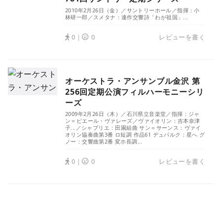
2010年2月26日（金）／サントリーホール／指揮：小
林研一郎／スメタナ：連作交響詩「わが祖国」...
0｜
0
レビューを書く
オーケストラ・アンサンブル金沢 第
256回定期公演フィルハーモニーシリ
ーズ
2009年2月26日（木）／石川県立音楽堂／指揮：ジャ
ン＝ピエール・ヴァレーズ／ヴァイオリン：吉本奈津
子...／シャブリエ：田園組曲 サン＝サーンス：ヴァイ
オリン協奏曲第3番 ロ短調 作品61 デュパルク：星へ グ
ノー：交響曲第2番 変ホ長調...
0｜
0
レビューを書く