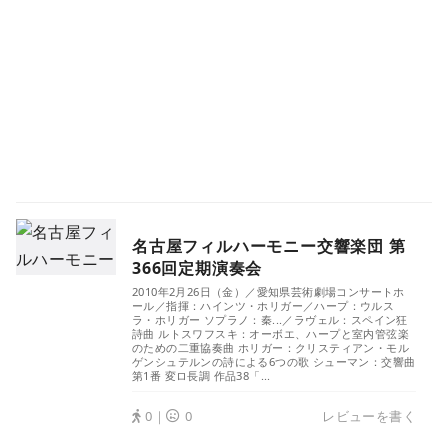
名古屋フィルハーモニー交響楽団 第
366回定期演奏会
2010年2月26日（金）／愛知県芸術劇場コンサートホ
ール／指揮：ハインツ・ホリガー／ハープ：ウルス
ラ・ホリガー ソプラノ：秦...／ラヴェル：スペイン狂
詩曲 ルトスワフスキ：オーボエ、ハープと室内管弦楽
のための二重協奏曲 ホリガー：クリスティアン・モル
ゲンシュテルンの詩による6つの歌 シューマン：交響曲
第1番 変ロ長調 作品38「...
0｜
0
レビューを書く