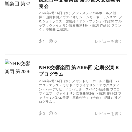
奏会
2024年2月14日（水）／フェスティバルホール／指
揮：山田和樹／ヴァイオリン：シモーネ・ラムスマ...／
R.シュトラウス：交響詩「ドン・ファン」 作品20 ブル
ッフ：ヴァイオリン協奏曲第1番 ト短調 作品26 フラン
ク：交響曲 ニ短調...
1｜
0
レビューを書く
NHK交響楽団 第2006回 定期公演 B
プログラム
2024年2月14日（水）／サントリーホール／指揮：パ
ブロ・エラス・カサド／ヴァイオリン：アウグスティ
ン・ハーデリヒ...／ラヴェル：スペイン狂詩曲 プロコ
フィエフ：ヴァイオリン協奏曲第2番 ト短調 作品63 フ
ァリャ：バレエ音楽「三角帽子」（全曲） 翌日も同プ
ログラム...
0｜
0
レビューを書く