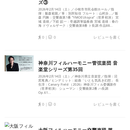
ズ③
2026年2月14日（土）／小牧市市民会館ホール／指
揮：飯森範親／箏：別所知佳 フルート：山村歩...／飯
森 円舞：交響曲第1番 ”YMOEUtopia”（世界初演） 宮
城 道雄／下総 皖一：壱越調箏協奏曲 宮城 道雄：春の
海 ドヴォルザーク：交響曲第8番 ト長調 作品88...
0｜
0
レビューを書く
神奈川フィルハーモニー管弦楽団 音
楽堂シリーズ第35回
2026年2月14日（土）／神奈川県立音楽堂／指揮：沼
尻竜典／ヒンデミット：組曲「いとも気高き幻想」 長
生淳：Canary Field （2026）神奈川フィル委嘱新作
（世界初演） シューマン：交響曲第2番 ハ長調
Op.61...
0｜
0
レビューを書く
大阪フィルハーモニー交響楽団 第