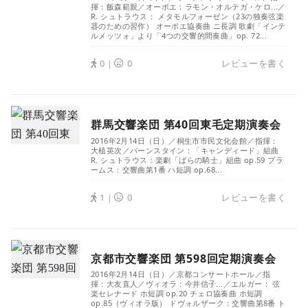
揮：飯森範親／オーボエ：ラモン・オルテガ・ケロ...／
R. シュトラウス： メタモルフォーゼン（23の独奏弦楽
器のための習作） オーボエ協奏曲 ニ長調 歌劇「インテ
ルメッツォ」より「4つの交響的間奏曲」op. 72...
0｜
0
レビューを書く
群馬交響楽団 第40回東毛定期演奏会
2016年2月14日（日）／桐生市市民文化会館／指揮：
大植英次／バーンスタイン：「キャンディード」組曲
R. シュトラウス：楽劇「ばらの騎士」組曲 op.59 ブラ
ームス：交響曲第1番 ハ短調 op.68...
1｜
0
レビューを書く
京都市交響楽団 第598回定期演奏会
2016年2月14日（日）／京都コンサートホール／指
揮：大友直人／ヴィオラ：今井信子...／エルガー： 弦
楽セレナード ホ短調 op.20 チェロ協奏曲 ホ短調
op.85（ヴィオラ版） ドヴォルザーク：交響曲第8番 ト