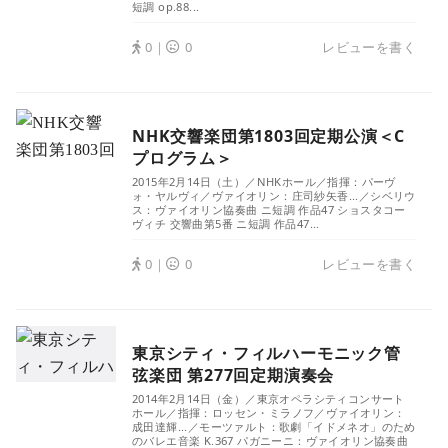
短調 op.88...
0｜
0
レビューを書く
NHK交響楽団第1803回定期公演＜C
プログラム＞
2015年2月14日（土）／NHKホール／指揮：パーヴ
ォ・ヤルヴィ／ヴァイオリン：庄司紗矢香...／シベリウ
ス：ヴァイオリン協奏曲 ニ短調 作品47 ショスタコー
ヴィチ 交響曲第5番 ニ短調 作品47...
0｜
0
レビューを書く
東京シティ・フィルハーモニック管
弦楽団 第277回定期演奏会
2014年2月14日（金）／東京オペラシティコンサート
ホール／指揮：ロッセン・ミラノフ／ヴァイオリン：
成田達輝...／モーツァルト：歌劇「イドメネオ」のため
のバレエ音楽 K.367 パガニーニ：ヴァイオリン協奏曲