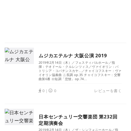
ムジカエテルナ 大阪公演 2019
2019年2月14日（木）／フェスティバルホール／指
揮：テオドール・クルレンツィス／ヴァイオリン：パ
トリシア・コパチンスカヤ...／チャイコフスキー：ヴァ
イオリン協奏曲 ニ長調 op.35 チャイコフスキー：交響
曲第6番 ロ短調「悲愴」op.74...
0｜
0
レビューを書く
日本センチュリー交響楽団 第232回
定期演奏会
2019年2月14日（木）／ザ・シンフォニーホール／指