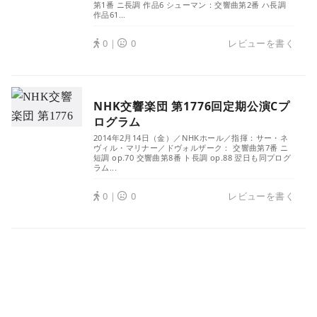
第1番 ニ長調 作品6 シューマン：交響曲第2番 ハ長調
作品61...
0｜
0
レビューを書く
NHK交響楽団 第1776回定期公演Cプ
ログラム
2014年2月14日（金）／NHKホール／指揮：サー・ネ
ヴィル・マリナー／ドヴォルザーク： 交響曲第7番 ニ
短調 op.70 交響曲第8番 ト長調 op.88 翌日も同プログ
ラム...
0｜
0
レビューを書く