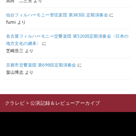
高田 二三夫
より
仙台フィルハーモニー管弦楽団 第383回 定期演奏会
に
fumi
より
名古屋フィルハーモニー交響楽団 第520回定期演奏会〈日本の
地方文化の継承〉
に
芝崎浩三
より
京都市交響楽団 第699回定期演奏会
に
畠山博志
より
クラレビ
>
公演記録＆レビューアーカイブ