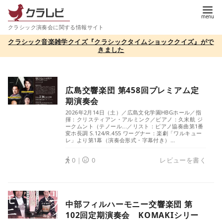
コ
ン
クラシック演奏会に関する情報サイト
テ
クラシック音楽雑学クイズ『クラシックタイムショッククイズ』がで
ン
きました
ツ
へ
移
広島交響楽団 第458回プレミアム定
動
期演奏会
2026年2月14日（土）／広島文化学園HBGホール／指
揮：クリスティアン・アルミンク／ピアノ：久末航 ジ
ークムント（テノール...／リスト：ピアノ協奏曲第1番
変ホ長調 S.124/R.455 ワーグナー：楽劇「ワルキュー
レ」より第1幕（演奏会形式・字幕付き）...
0｜
0
レビューを書く
中部フィルハーモニー交響楽団 第
102回定期演奏会 KOMAKIシリー