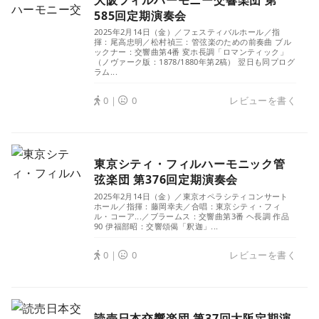
585回定期演奏会
2025年2月14日（金）／フェスティバルホール／指
揮：尾高忠明／松村禎三：管弦楽のための前奏曲 ブル
ックナー：交響曲第4番 変ホ長調「ロマンティック」
（ノヴァーク版：1878/1880年第2稿） 翌日も同プログ
ラム...
0｜
0
レビューを書く
東京シティ・フィルハーモニック管
弦楽団 第376回定期演奏会
2025年2月14日（金）／東京オペラシティコンサート
ホール／指揮：藤岡幸夫／合唱：東京シティ・フィ
ル・コーア...／ブラームス：交響曲第3番 ヘ長調 作品
90 伊福部昭：交響頌偈「釈迦」...
0｜
0
レビューを書く
読売日本交響楽団 第37回大阪定期演