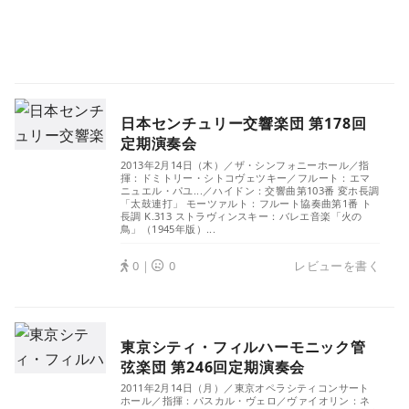
日本センチュリー交響楽団 第178回
定期演奏会
2013年2月14日（木）／ザ・シンフォニーホール／指
揮：ドミトリー・シトコヴェツキー／フルート：エマ
ニュエル・パユ...／ハイドン：交響曲第103番 変ホ長調
「太鼓連打」 モーツァルト：フルート協奏曲第1番 ト
長調 K.313 ストラヴィンスキー：バレエ音楽「火の
鳥」（1945年版）...
0｜
0
レビューを書く
東京シティ・フィルハーモニック管
弦楽団 第246回定期演奏会
2011年2月14日（月）／東京オペラシティコンサート
ホール／指揮：パスカル・ヴェロ／ヴァイオリン：ネ