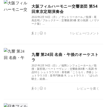
大阪フィルハーモニー交響楽団 第54
回東京定期演奏会
2022年2月14日（月）／サントリーホール／指揮：尾
高忠明／ブルックナー：交響曲第5番 変ロ長調（ノヴァ
ーク版）...
2｜
0
1 レビュー/コメント
九響 第24回 名曲・午後のオーケスト
ラ
2021年2月14日（日）／福岡シンフォニーホール／指
揮：阪哲朗／ベートーヴェン：交響曲第8番 ヘ長調 作
品93 J. シュトラウスII：喜歌劇「こうもり」序曲 J. シ
ュトラウスII：皇帝円舞曲 R. シュトラウス：「ばらの
騎士」組曲...
0｜
0
レビューを書く