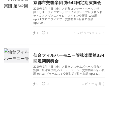
京都市交響楽団 第642回定期演奏会
2020年2月14日（金）／京都コンサートホール／指
揮：リオ・クオクマン／ヴァイオリン：アレクサンド
ラ・コヌノヴァ...／ラロ：スペイン交響曲 ニ短調
op.21 プロコフィエフ：交響曲第5番 変ロ長調
op.100...
1｜
1
1 レビュー/コメント
仙台フィルハーモニー管弦楽団第334
回定期演奏会
2020年2月14日（金）／日立システムズホール仙台／
指揮：飯守泰次郎／ベートーヴェン：交響曲第8番 ヘ長
調 op.93 ブラームス：交響曲第1番 ハ短調 op.68...
0｜
0
レビューを書く