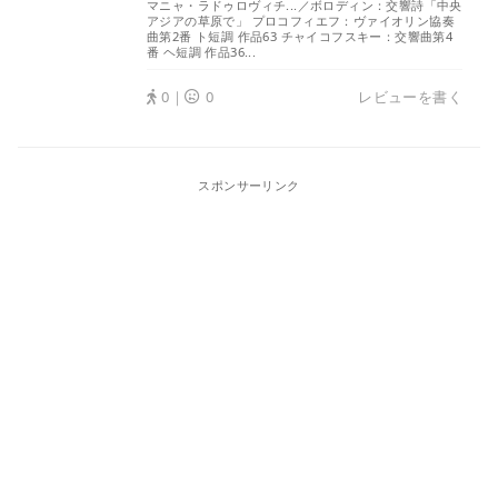
マニャ・ラドゥロヴィチ...／ボロディン：交響詩「中央
アジアの草原で」 プロコフィエフ：ヴァイオリン協奏
曲第2番 ト短調 作品63 チャイコフスキー：交響曲第4
番 ヘ短調 作品36...
0｜
0
レビューを書く
スポンサーリンク