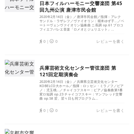
日本フィルハーモニー交響楽団 第45
回九州公演 唐津市民会館
2020年2月14日（金）／唐津市民会館／指揮：アレク
サンドル・ラザレフ／ヴァイオリン：堀米ゆず子...／ベ
ートーヴェンヴァイオリン協奏曲 ニ長調 op.61 プロコ
フィエフバレエ音楽「ロメオとジュリエット」...
0｜
0
レビューを書く
兵庫芸術文化センター管弦楽団 第
121回定期演奏会
2020年2月14日（金）／兵庫県立芸術文化センター
KOBELCO大ホール／指揮：ロッセン・ミラノフ／ピア
ノ：児玉桃...／チャイコフスキー：ピアノ協奏曲第1番
変ロ短調 op.23 チャイコフスキー：マンフレッド交響
曲 op.58 翌、翌々日も同プログラム...
0｜
0
レビューを書く