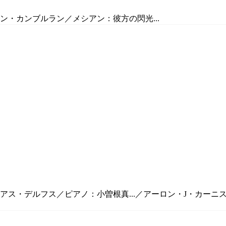
ァン・カンブルラン／メシアン：彼方の閃光...
レアス・デルフス／ピアノ：小曽根真...／アーロン・J・カー