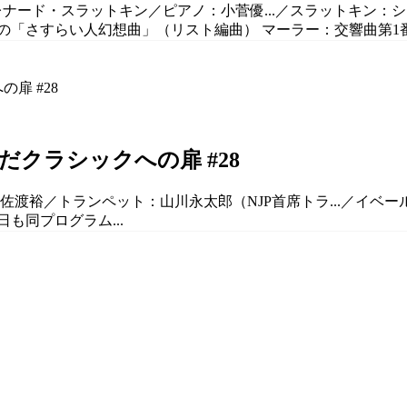
：レナード・スラットキン／ピアノ：小菅優...／スラットキン：
「さすらい人幻想曲」（リスト編曲） マーラー：交響曲第1番 
クラシックへの扉 #28
：佐渡裕／トランペット：山川永太郎（NJP首席トラ...／イ
日も同プログラム...