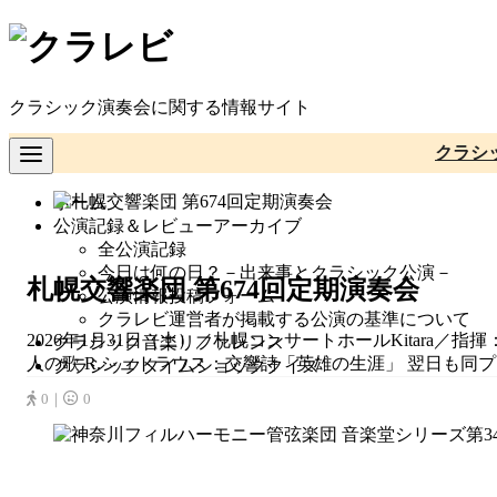
コ
ン
テ
ン
クラシック演奏会に関する情報サイト
ツ
へ
クラシ
移
動
ホーム
公演記録＆レビューアーカイブ
全公演記録
今日は何の日？－出来事とクラシック公演－
札幌交響楽団 第674回定期演奏会
公演情報投稿フォーム
クラレビ運営者が掲載する公演の基準について
2026年1月31日（土）／札幌コンサートホールKitar
クラシック音楽リファレンス
人の歌 R.シュトラウス：交響詩「英雄の生涯」 翌日も同プロ
クラシックタイムショッククイズ
0｜
0