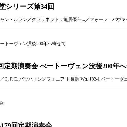
堂シリーズ第34回
チャン・ルラン／クラリネット：亀居優斗...／フォーレ：パヴァー
回定期演奏会 べートーヴェン没後200年
 P. E. バッハ：シンフォニア ト長調 Wq. 182-1 ベー
179回定期演奏会