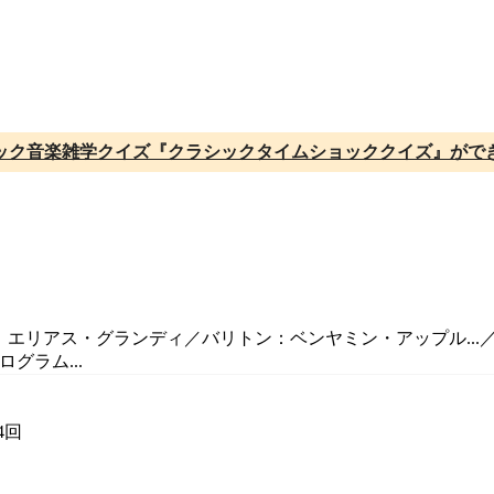
ック音楽雑学クイズ『クラシックタイムショッククイズ』がで
a／指揮：エリアス・グランディ／バリトン：ベンヤミン・アップル.
グラム...