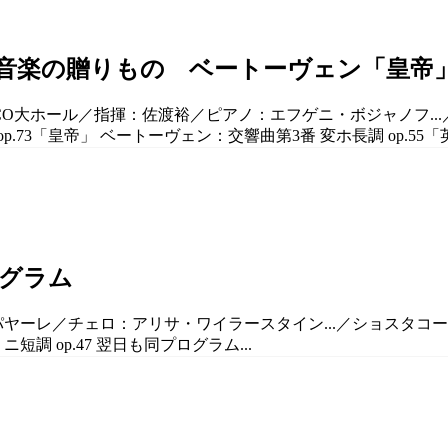
裕音楽の贈りもの ベートーヴェン「皇帝
ELCO大ホール／指揮：佐渡裕／ピアノ：エフゲニ・ボジャノフ
73「皇帝」 ベートーヴェン：交響曲第3番 変ホ長調 op.55「英
ログラム
パヤーレ／チェロ：アリサ・ワイラースタイン...／ショスタコーヴ
短調 op.47 翌日も同プログラム...