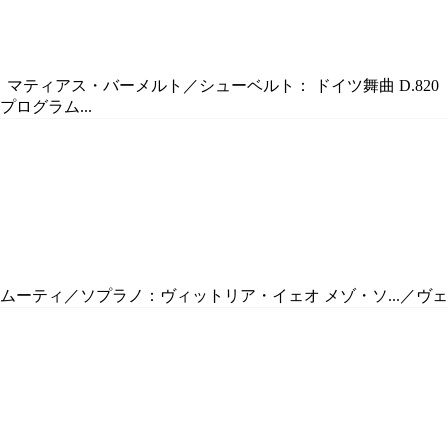
指揮：マティアス・バーメルト／シューベルト： ドイツ舞曲 D.82
プログラム...
ムーティ／ソプラノ：ヴィットリア・イェオ メゾ・ソ...／ヴェ