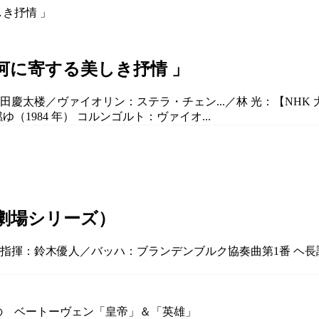
大河に寄する美しき抒情 」
慶太楼／ヴァイオリン：ステラ・チェン...／林 光：【NHK 大河
ゆ（1984 年） コルンゴルト：ヴァイオ...
劇場シリーズ）
／指揮：鈴木優人／バッハ：ブランデンブルク協奏曲第1番 ヘ長調 