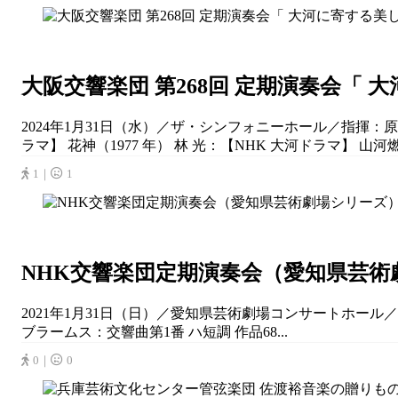
大阪交響楽団 第268回 定期演奏会「 
2024年1月31日（水）／ザ・シンフォニーホール／指揮：原田
ラマ】 花神（1977 年） 林 光：【NHK 大河ドラマ】 山河燃
1｜
1
NHK交響楽団定期演奏会（愛知県芸術
2021年1月31日（日）／愛知県芸術劇場コンサートホール
ブラームス：交響曲第1番 ハ短調 作品68...
0｜
0