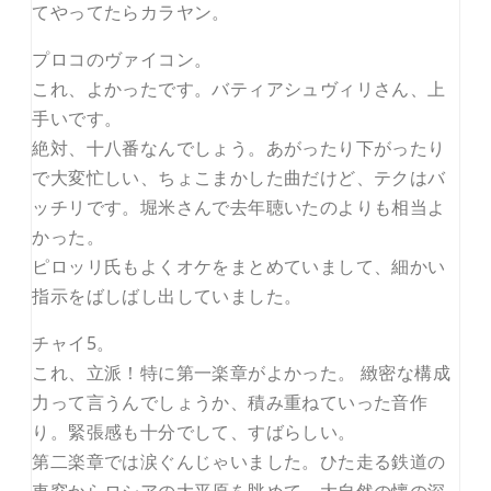
てやってたらカラヤン。
プロコのヴァイコン。
これ、よかったです。バティアシュヴィリさん、上
手いです。
絶対、十八番なんでしょう。あがったり下がったり
で大変忙しい、ちょこまかした曲だけど、テクはバ
ッチリです。堀米さんで去年聴いたのよりも相当よ
かった。
ピロッリ氏もよくオケをまとめていまして、細かい
指示をばしばし出していました。
チャイ5。
これ、立派！特に第一楽章がよかった。 緻密な構成
力って言うんでしょうか、積み重ねていった音作
り。緊張感も十分でして、すばらしい。
第二楽章では涙ぐんじゃいました。ひた走る鉄道の