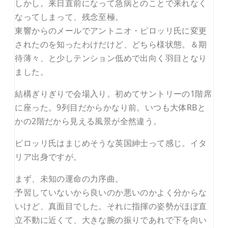
しかし。来日直前になって急病とのことで来れなく
なってしまって、残念至極。
東響からのメールでアントニオ・ピロッリ氏に変更
されたのを知ったわけだけど、どちら様状態。＆期
待薄々、と少しテンション低めで出向く羽目となり
ました。
結構ぎりぎりで会場入り。初めてサントリーの1階席
に座った。9列目だからかなり前。いつも大体RBと
かの2階だから見える風景が全然違う。
ピロッリ氏はまじめそうな英国紳士って感じ。イタ
リア出身ですが。
まず、未知の運命の力序曲。
予習していないから良いのか悪いのかよく分からな
いけど、真面目でした。それに指揮の姿勢がほぼ直
立不動に近くて、大きな腕の振りであれで下を向い