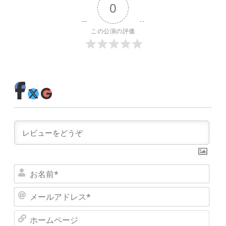
0
この公演の評価
お
名
メ
前
ー
*
ホ
ル