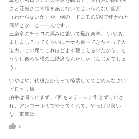
車窓からロシアの大平原を眺めて、大自然の懐の深
さと荘厳さに幸福を感じないではいられない個所
（わからないか）や、例の、ドコモのCMで使われた
個所とか、じーーんです。
三楽章のチェロの厚みに驚いて最終楽章。 いやあ、
まじまじ？ってくらいにオケも乗ってきちゃって大
迫力。この席でこれほどよく聴こえるのだから、も
う少し後ろや横の二階席なんかじゃじんじんでしょ
う。
いやはや、代役だからって軽蔑しててごめんなさい
ピロッリ様。
拍手は鳴り止まず、4回もステージに引きずり出さ
れ、アンコールまでやってくれて、やっぱり良い
な、東響は。
0