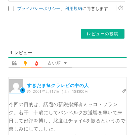
ー
ア
ム
ド
プライバシーポリシー
、
利用規約
に同意します
ペ
レ
ー
ス
ジ
*
1
レビュー
古い順
すぎだま🐔クラレビの中の人
2001年2月17日（土） 18時00分
今回の目的は、話題の新鋭指揮者ミッコ・フラン
ク。若干二十歳にしてバンベルク放送響を率いて来
日して好評を博し、此度はチャイ4を振るというので
楽しみにしてました。