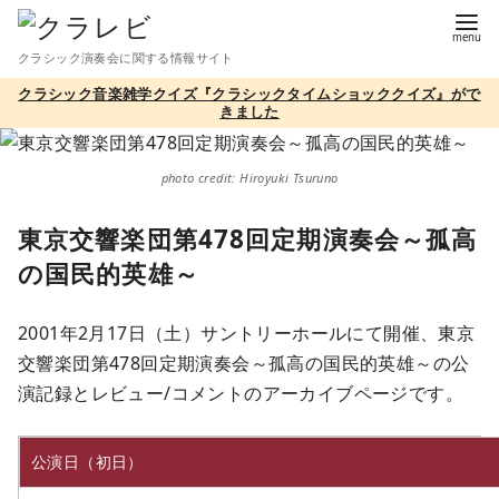
コ
ン
クラシック演奏会に関する情報サイト
テ
クラシック音楽雑学クイズ『クラシックタイムショッククイズ』がで
ン
きました
ツ
へ
photo credit: Hiroyuki Tsuruno
移
動
東京交響楽団第478回定期演奏会～孤高
の国民的英雄～
2001年2月17日（土）サントリーホールにて開催、東京
交響楽団第478回定期演奏会～孤高の国民的英雄～の公
演記録とレビュー/コメントのアーカイブページです。
公演日（初日）