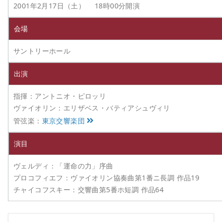
2001年2月17日（土） 18時00分開演
会場
サントリーホール
出演
指揮：アントニオ・ピロッリ
ヴァイオリン：エリザベス・バティアシュヴィリ
管弦楽：
東京交響楽団
演目
ヴェルディ：「運命の力」序曲
プロコフィエフ：ヴァイオリン協奏曲第1番ニ長調 作品19
チャイコフスキー：交響曲第5番ホ短調 作品64