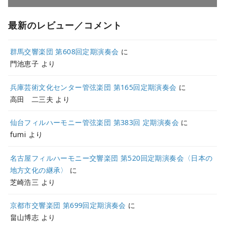
最新のレビュー／コメント
群馬交響楽団 第608回定期演奏会
に
門池恵子
より
兵庫芸術文化センター管弦楽団 第165回定期演奏会
に
高田 二三夫
より
仙台フィルハーモニー管弦楽団 第383回 定期演奏会
に
fumi
より
名古屋フィルハーモニー交響楽団 第520回定期演奏会〈日本の
地方文化の継承〉
に
芝崎浩三
より
京都市交響楽団 第699回定期演奏会
に
畠山博志
より