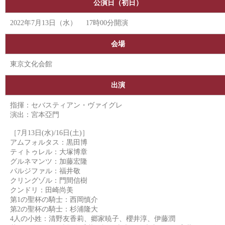
公演日（初日）
2022年7月13日（水） 17時00分開演
会場
東京文化会館
出演
指揮：セバスティアン・ヴァイグレ
演出：宮本亞門
［7月13日(水)/16日(土)］
アムフォルタス：黒田博
ティトゥレル：大塚博章
グルネマンツ：加藤宏隆
パルジファル：福井敬
クリングゾル：門間信樹
クンドリ：田崎尚美
第1の聖杯の騎士：西岡慎介
第2の聖杯の騎士：杉浦隆大
4人の小姓：清野友香莉、郷家暁子、櫻井淳、伊藤潤