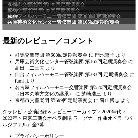
京都市交響楽団 第699回定期演奏会
2025年
群馬交響楽団 第608回定期演奏会
2025年
仙台フィルハーモニー管弦楽団 第383回 定期演奏会
2025年
兵庫芸術文化センター管弦楽団 第165回定期演奏会
最新のレビュー／コメント
群馬交響楽団 第608回定期演奏会
に
門池恵子
より
兵庫芸術文化センター管弦楽団 第165回定期演奏会
に
高田 二三夫
より
仙台フィルハーモニー管弦楽団 第383回 定期演奏会
に
fumi
より
名古屋フィルハーモニー交響楽団 第520回定期演奏会
〈日本の地方文化の継承〉
に
芝崎浩三
より
京都市交響楽団 第699回定期演奏会
に
畠山博志
より
クラレビ
>
公演記録＆レビューアーカイブ
>
2020年代
>
2022年
>
東京二期会オペラ劇場 ワーグナー作曲オペラ『パ
ルジファル』全3幕
プライバシーポリシー