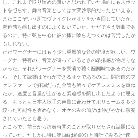
し、これまで取り留めの無いと思われていた場面にもスポッ
トを照らす、舞台音楽としては大変啓示的だったといえる。
またここぞいう所でヴァイグレがオケをかき回していたが、
緊迫感を醸し出すのによく効いていた。ただでさえ難曲であ
るのに、特に弦を中心に彼の棒に喰らえつくのは苦労したか
もしれない。
ただワーグナーにはもう少し重層的な音の密度が欲しい。ワ
ーグナー特有の、音楽が鳴っているときの昂揚感が物足りな
かった。それがワーグナーを実演で聴く醍醐味であるのだか
ら。そして読響はそれができるオケであるのに。開演前のフ
ァンファーレで好調だった金管も所々でケアレスミスを重ね
たが、速度と音量が上がると緊迫感を醸し出したように思え
る。もっとも日本人歌手の声量に合わせてボリュームを多少
絞った可能性も否めなく、オケのみの箇所は伸びやかに演奏
されていたとも思う。
ところで、前日から演奏時間のことが取りだたされ話題にな
っていた。たしかに特に第1幕は約90分と時計でみると“速