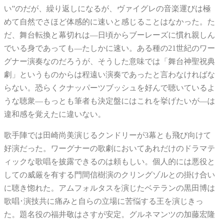
い”のだが、繰り返しになるが、ヴァイグレの音楽運びは極
めて自然でさほど体感的に速いと感じることはなかった。た
だ、舞台転換と幕切れは―日頃からブーレーズに慣れ親しん
でいる身であっても―たしかに速い。ある種の21世紀のワー
グナー演奏なのだろうが、そうした意味では「舞台神聖祝典
劇」というものからは程遠い演奏であったと言わなければな
らない。恐らくクナッパーツブッシュを好んで聴いているよ
うな聴衆―もっとも筆者も決定盤にはこれを挙げたいが―は
違和感を覚えたに違いない。
歌手陣では田崎尚美演じるクンドリーが3幕とも飛び向けて
好演だった。ワーグナーの歌劇においてあれだけのドラマテ
ィックな歌唱を披露できるのは頼もしい。個人的には悪役と
しての威厳を有する門間信樹演のクリングゾルとの掛け合い
に聴き惚れた。アムフォルタスを演じたベテランの黒田博は
歌唱･演技共に痛みと自らの立場に苦悩する王を演じきっ
た。題名役の福井敬はさすが安定。グルネマンツの加藤宏隆