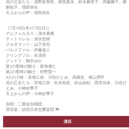
花の乙女たち：清野友香莉、梶田真未、鈴木麻里子、斉藤園子、郷
家暁子、増田弥生
天上からの声：増田弥生
［7月14日(木)/17日(日)］
アムフォルタス：清水勇磨
ティトゥレル：清水宏樹
グルネマンツ：山下浩司
パルジファル：伊藤達人
クリングゾル：友清崇
クンドリ：橋爪ゆか
第1の聖杯の騎士：新海康仁
第2の聖杯の騎士：狩野賢一
4人の小姓：宮地江奈、川合ひとみ、高柳圭、相山潤平
花の乙女たち：宮地江奈、松永知史、杉山由紀、雨笠佳奈、川合ひ
とみ、小林紗季子
天上からの声：小林紗季子
合唱：二期会合唱団
管弦楽：
読売日本交響楽団
演目