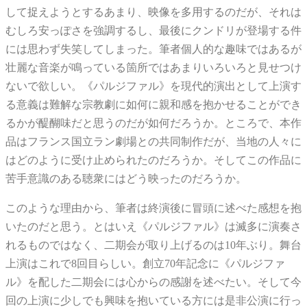
して捉えようとするあまり、映像を多用するのだが、それは
むしろ安っぽさを強調するし、最後にクンドリが登場する件
には思わず失笑してしまった。筆者個人的な趣味ではあるが
壮麗な音楽が鳴っている箇所ではあまりいろいろと見せつけ
ないで欲しい。《パルジファル》を現代的演出として上演す
る意義は難解な宗教劇に如何に親和感を抱かせることができ
るかが醍醐味だと思うのだが如何だろうか。ところで、本作
品はフランス国立ラン劇場との共同制作だが、当地の人々に
はどのように受け止められたのだろうか。そしてこの作品に
苦手意識のある聴衆にはどう映ったのだろうか。
このような理由から、筆者は終演後に冒頭に述べた感想を抱
いたのだと思う。とはいえ《パルジファル》は滅多に演奏さ
れるものではなく、二期会が取り上げるのは10年ぶり。舞台
上演はこれで8回目らしい。創立70年記念に《パルジファ
ル》を配した二期会には心からの感謝を述べたい。そして今
回の上演に少しでも興味を抱いている方には是非公演に行っ