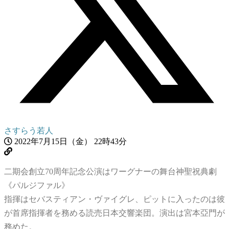
さすらう若人
2022年7月15日（金） 22時43分
二期会創立70周年記念公演はワーグナーの舞台神聖祝典劇
《パルジファル》
指揮はセバスティアン・ヴァイグレ、ピットに入ったのは彼
が首席指揮者を務める読売日本交響楽団。演出は宮本亞門が
務めた。