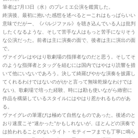
筆者は7月13日（水）のプレミエ公演を鑑賞した。
終演後、最初に抱いた感想を述べるとーこれはもっぱらいい
意味でだがー、《パルジファル》を聴き込んでいる人は批判
したくなるような、そして苦手な人はもっと苦手になりそう
な公演だった。前者は主に演奏の面で、後者は主に演出の面
で。
ヴァイグレはやはり歌劇場の指揮者なのだと思う。そしてそ
のような指揮者とタッグを組むには国内ではやはり読響を措
いて他にいないであろう。決して綺羅びやかな演奏を披露し
てくれるわけではないのが(かと言って無味乾燥なわけでは
ない)、歌劇場で培った経験、時には勘も使いながら緻密に
作品を構築しているスタイルにはやはり惹かれるものがあ
る。
ヴァイグレの筆運びは極めて自然なものであった。後述のと
おり速度こそ“速かった”かもしれないが、ほとんどの演奏で
は拾われることのないライト・モティーフまでも丁寧に鳴ら