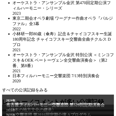
オーケストラ・アンサンブル金沢 第470回定期公演フ
ィルハーモニー・シリーズ
2023
東京二期会オペラ劇場 ワーグナー作曲オペラ『パルジ
ファル』全3幕
2022
小林研一郎80歳（傘寿）記念＆チャイコフスキー生誕
180周年記念 チャイコフスキー交響曲全曲チクルス D
プロ
2021
オーケストラ・アンサンブル金沢 特別公演 ＜ミンコフ
スキ＆OEK ベートーヴェン全交響曲演奏会＞（第2
番、第8番）
2021
日本フィルハーモニー交響楽団 7/13特別演奏会
2020
すべての公演記録をみる
2011年
レビュー／コメントが多い公演記録
2024年
NHK交響楽団 第1706回定期公演Aプログラム
名古屋フィルハーモニー交響楽団 第520回定期演奏会
〈日本の地方文化の継承〉
2024年
NHK交響楽団 第2016回定期公演 Aプログラム
2025年