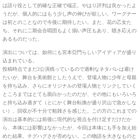
は語り役として的確な正確で端正。やはり評判は良かったよ
うだが、個人的にはもう少し声の伸びが欲しい。ワーグナー
は初とのことなので今後に期待したい。また、花の乙女た
ち、それに二期会合唱団もよく揃い声圧もあり、聴き応えの
あるものだった。
演出については、如何にも宮本亞門らしいアイディアが盛り
込まれている。
投稿時点でまだ2公演残っているので過剰なネタバレは避け
たいが、舞台を美術館としたうえで、登場人物に少年と母親
を持ち込み、さらにオリジナルの登場人物とリンクしていく
ところまではとても面白かったのだが、その他にもいろいろ
と持ち込み過ぎて（とにかく舞台転換が盛り沢山で急かしな
い）、回収が不十分で粗雑さを感じた。この方のこれまでの
演出は基本的には前後に現代的な視点を付け足すだけだか
ら、本体には影響はなかったが、今回は本体にも手を加え始
めた結果、チグハグさが否めない。この物語を大きなものと