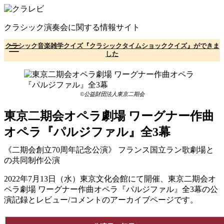
コ
ン
クラシック演奏会に関する情報サイト
テ
ン
クラシック音楽雑学クイズ『クラシックタイムショッククイズ』ができま
ツ
した
へ
移
動
©公益財団法人東京二期会
東京二期会オペラ劇場 ワーグナー作曲
オペラ『パルジファル』全3幕
《二期会創立70周年記念公演》 フランス国立ラン歌劇場と
の共同制作公演
2022年7月13日（水）東京文化会館にて開催、東京二期会オ
ペラ劇場 ワーグナー作曲オペラ『パルジファル』全3幕の公
演記録とレビュー/コメントのアーカイブページです。